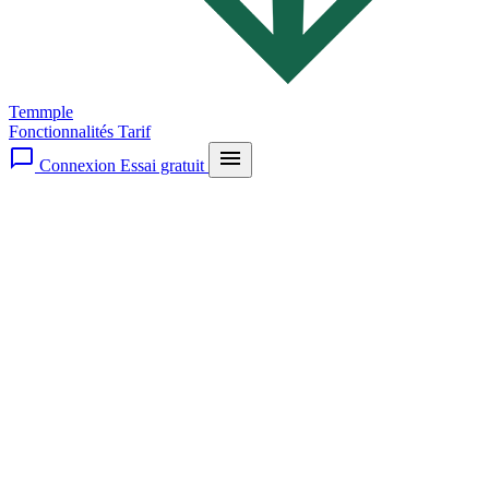
Temmple
Fonctionnalités
Tarif
chat_bubble_outline
menu
Connexion
Essai gratuit