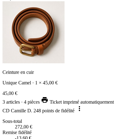
Ceinture en cuir
Unique
Camel
·
1 × 45,00 €
45,00 €
print
3 articles · 4 pièces
Ticket imprimé automatiquement
more_vert
CD
Camille D.
248 points de fidélité
Sous-total
272,00 €
Remise fidélité
-13,60 €