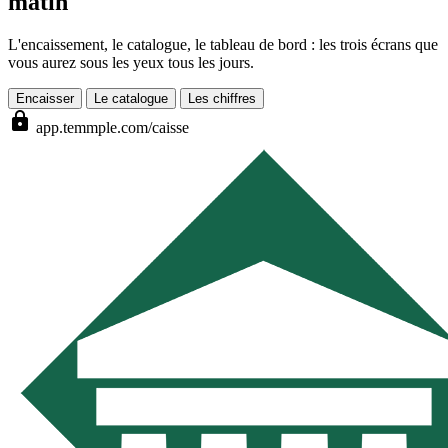
matin
L'encaissement, le catalogue, le tableau de bord : les trois écrans que
vous aurez sous les yeux tous les jours.
Encaisser
Le catalogue
Les chiffres
lock
app.temmple.com/caisse